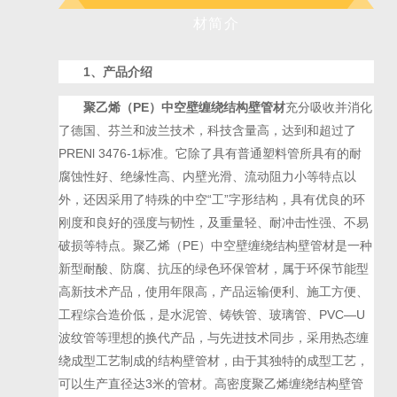
材简介
1、
产品介绍
聚乙烯（
PE）中空壁缠绕结构壁管材
充分吸收并消化
了德国、芬兰和波兰技术，科技含量高，达到和超过了
PRENl 3476-1标准。它除了具有普通塑料管所具有的耐
腐蚀性好、绝缘性高、
内壁光滑、流动阻力小等特点以
外，还因采用了特殊的中空
“工”字形结构，具有优良的环
刚度和良好的强度与韧性，及重量轻、耐冲击性强、不易
破损等特点。聚乙烯（PE）中空壁缠绕结构壁管材是一种
新型耐酸、防腐、抗压的绿色环保管材，属于环保节能型
高新技术产品
，使用年限高，产品运输便利、施工方便、
工程综合造价低，是水泥管、铸铁管、玻璃管、PVC—U
波纹管等理想的换代产品，与先进技术同步，采用热态缠
绕成型工艺制成的结构壁管材，由于其独特的成型工艺，
可以生产直径达3米的管材。
高密度聚乙烯缠绕结构壁管